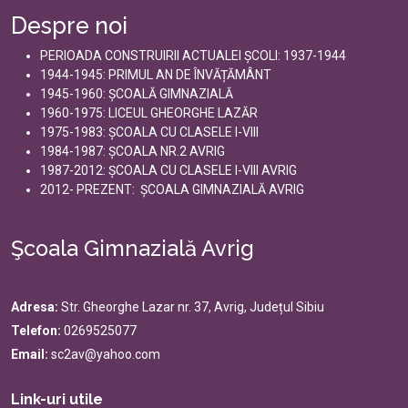
Despre noi
PERIOADA CONSTRUIRII ACTUALEI ȘCOLI: 1937-1944
1944-1945: PRIMUL AN DE ÎNVĂȚĂMÂNT
1945-1960: ȘCOALĂ GIMNAZIALĂ
1960-1975: LICEUL GHEORGHE LAZĂR
1975-1983: ȘCOALA CU CLASELE I-VIII
1984-1987: ȘCOALA NR.2 AVRIG
1987-2012: ȘCOALA CU CLASELE I-VIII AVRIG
2012- PREZENT: ȘCOALA GIMNAZIALĂ AVRIG
Şcoala Gimnazială Avrig
Adresa:
Str. Gheorghe Lazar nr. 37, Avrig, Județul Sibiu
Telefon:
0269525077
Email:
sc2av@yahoo.com
Link-uri utile